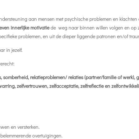
 ondersteuning aan mensen met psychische problemen en klachten die
ven innerlijke motivatie
de weg naar binnen willen volgen en op z
ecifieke problemen, en uit de dieper liggende patronen en/of trau
r in jezelf.
terecht:
ess, somberheid, relatieproblemen/ relaties (partner/familie of werk)
arring, zelfvertrouwen, zelfacceptatie, zelfreflectie en zelfontwikkel
uwen en versterken.
n belemmerende overtuigingen.