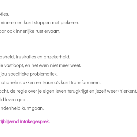
ties.
imineren en kunt stoppen met piekeren.
aar ook innerlijke rust ervaart.
sheid, frustraties en onzekerheid.
e vastloopt, en het even niet meer weet.
n jou specifieke problematiek.
otionele stukken en trauma's kunt transformeren.
acht, de regie over je eigen leven terugkrijgt en jezelf weer (h)erkent.
ld leven gaat.
ondenheid kunt gaan.
ijblijvend intakegesprek.