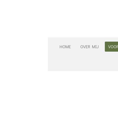
Ga
direct
naar
de
hoofdinhoud
HOME
OVER MIJ
VOOR